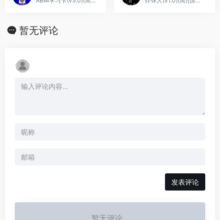
ABM学习卡(v5.0)(简)[maxzhou88](CN)[ETC](8Mb)
炸弹人(v1.0)(简)[惊风](JP)[PUZ](0.37Mb)
暂无评论
发表评论
暂无评论...