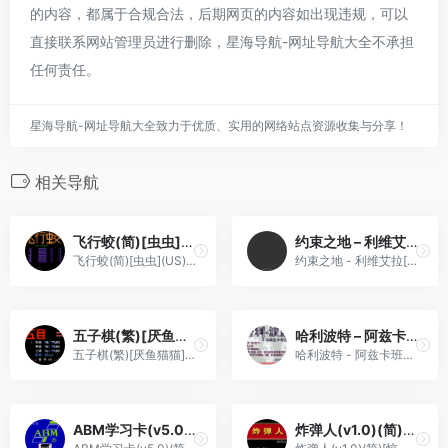
的内容，都属于合规合法，后期网页的内容如出现违规，可以
直接联系网站管理员进行删除，星海导航-网址导航大全不承担
任何责任。
星海导航-网址导航大全致力于优质、实用的网络站点资源收集与分享！
相关导航
飞行蛟(简)[虫虫](US)[STG](1.5Mb)
约束之地 – 利维艾拉[PromisedLand](v1.05)[繁](JP)(256Mb)
飞行蛟(简)[虫虫](US)[STG](1.5Mb)
约束之地 - 利维艾拉[PromisedLand](v1.05)[繁](JP)(256Mb)
五子棋(繁)[厌鱼猫猫](JP)[TAB](0.18Mb)
哈利波特 – 阿兹卡班的逃犯[施珂昱](简)(JP)(128Mb)
五子棋(繁)[厌鱼猫猫](JP)[TAB](0.18Mb)
哈利波特 - 阿兹卡班的逃犯[施珂昱](简)(JP)(128Mb)
ABM学习卡(v5.0)(简)[maxzhou88](CN)[ETC](8Mb)
炸弹人(v1.0)(简)[惊风](JP)[PUZ](0.37Mb)