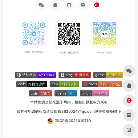
QQ群：682921902
公众号：微信搜海拥
本站 app（安卓）
本站资源全部来源于网络，版权归原版权方所有
如有侵犯您的权益请致邮1836360247#qq.com(#替换成@)撤下
皖ICP备2021010710