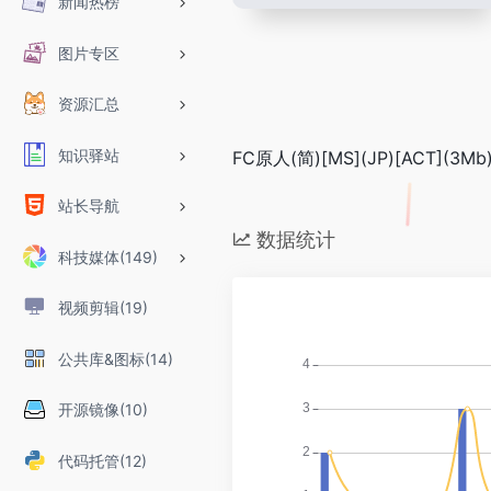
新闻热榜
图片专区
资源汇总
知识驿站
FC原人(简)[MS](JP)[ACT](3Mb
站长导航
数据统计
科技媒体(149)
视频剪辑(19)
公共库&图标(14)
开源镜像(10)
代码托管(12)