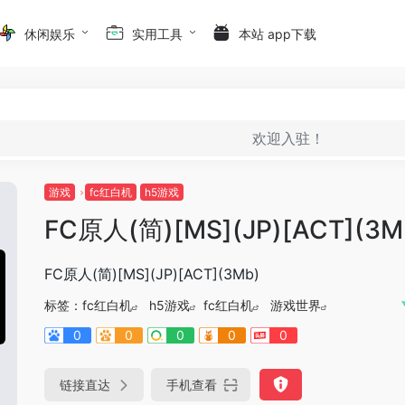
休闲娱乐
实用工具
本站 app下载
欢迎入驻！
游戏
fc红白机
h5游戏
FC原人(简)[MS](JP)[ACT](3M
FC原人(简)[MS](JP)[ACT](3Mb)
标签：
fc红白机
h5游戏
fc红白机
游戏世界
0
0
0
0
0
链接直达
手机查看