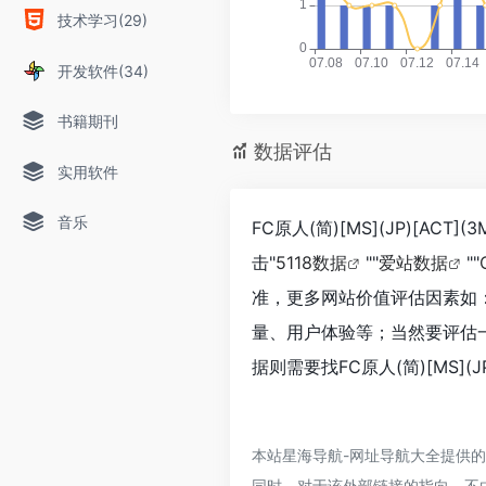
技术学习(29)
开发软件(34)
书籍期刊
数据评估
实用软件
音乐
FC原人(简)[MS](JP)[
击"
5118数据
""
爱站数据
""
准，更多网站价值评估因素如：FC
量、用户体验等；当然要评估
据则需要找FC原人(简)[MS](
本站星海导航-网址导航大全提供的FC
同时，对于该外部链接的指向，不由星