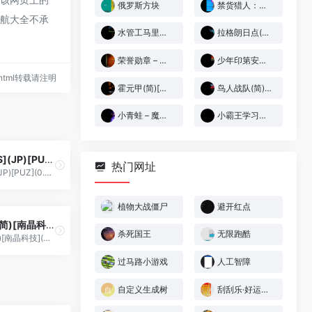
俄罗斯方块
禁货猎人：时空的冒险者[TGB](测试)[简](JP)(128Mb)
导航大全不承
水管工马里奥(v2)(简)[MS](JUE)[ACT](0.18Mb)
拉格朗日点(v1.1)(简)[未名+汉化你妹](JP)[RPG](8Mb)
荣誉勋章 – 渗透者[盗版&Kunlunshen](简)(UE)(128Mb)(去拖慢版)
少年印第安纳琼斯大冒险(v1.1)(简)[溪流满月+KasuraJ](US)[ACT](3Mb)
16.html转载请注明
霍元甲(简)[南晶科技](CN)[RPG](4Mb)
鸟人战队(简)[高伟](JP)[ACT](2Mb)
小青蛙 – 魔法国的大冒险[Aic](简)(JP)(64.71Mb)
小霸王学习卡5合1(简)[小霸王](CN)[ETC](4Mb)
埃及(简)[MS](JP)[PUZ](0.5Mb)
热门网址
埃及(简)[MS](JP)[PUZ](0.5Mb)
植物大战僵尸
避开红点
闪闪的红星(简)[南晶科技](CN)[RPG](4Mb)
杀死国王
无限跑酷
闪闪的红星(简)[南晶科技](CN)[RPG](4Mb)
过马路小游戏
人工智障
自定义生成树
刮刮乐·好运十倍