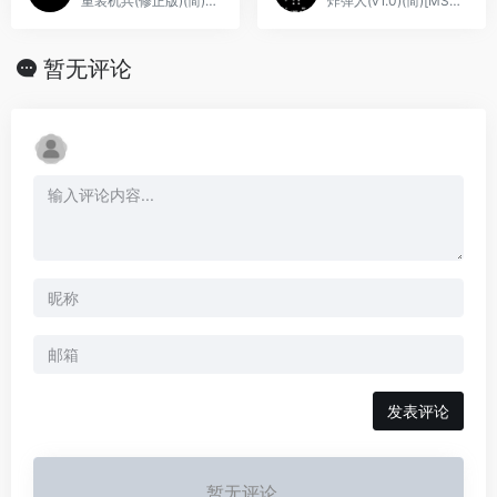
重装机兵(修正版)(简)[先锋卡通+MS](JP)[RPG](6Mb)
炸弹人(v1.0)(简)[MS](JP)[PUZ](0.18Mb)
暂无评论
发表评论
暂无评论...