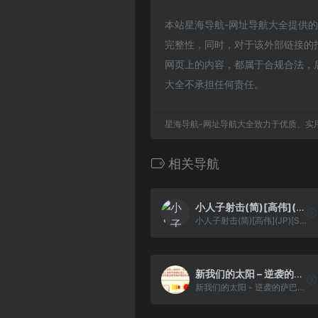
本站星海导航-网址导航大全提供的JuJ
完整性，同时，对于该外部链接的指向
网页上的内容，都属于合规合法，
大全不承担任何责任。
星海导航-网址导航大全致力于优质、实
相关导航
小人子射击(简)[高伟](JP)[STG](2Mb)
小人子射击(简)[高伟](JP)[STG](2Mb)
新我们的太阳 – 逆袭的萨巴塔[TGB&逆转Ace & 太阳少年爱好者汉化组](v20160622)(简)(JP)(128Mb)(移除光补丁)
新我们的太阳 - 逆袭的萨巴塔[TGB&逆转Ace & 太阳少年爱好者汉化组](v20160622)(简)(JP)(128Mb)(移除光补丁)