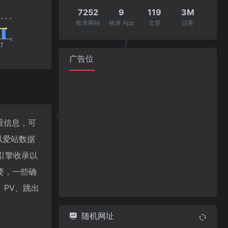
7252
9
119
3M
收录网站
收录 App
文章
访客
广告位
权重信息，可
以爱站数据
搜索引擎收录以
要，一些确
P、PV、跳出
随机网址