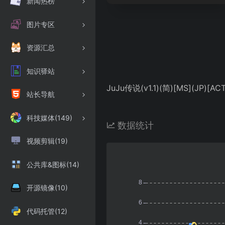
新闻热榜
图片专区
资源汇总
知识驿站
JuJu传说(v1.1)(简)[MS](JP)[AC
站长导航
科技媒体(149)
数据统计
视频剪辑(19)
公共库&图标(14)
开源镜像(10)
代码托管(12)