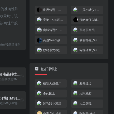
链接的准确性和
世界传说 – 换装迷宫3[盗版&游戏炒饭](繁)(JP)(128Mb)
三只小猪(v1.0)(简)[MS](JP)[STG](0.18Mb)
7收录时，该
宠物 – 红(简)[外星科技](CN)[RPG](8Mb)
侵略者[TGB](简)(JP)(64.04Mb)
航-网址导航
魔城传说2 – 大魔司教加里奥斯(v2.2)(简)[汉化你妹](JP)[ACT](2Mb)
斑马斑马跳
高达Seed 战场上的朋友与你[黑发拯救小分队](简)(JP)(64Mb)
偷看扑克(简)[星空](CN)[TAB](0.75Mb)
17.html转载请注明
数码暴龙(简)[南晶科技](CN)[RPG](16Mb)
电梯迷宫(简)[高伟](JP)[ACT](0.31Mb)
热门网址
勇者传说(简)[南晶科技](CN)[RPG](4Mb)
勇者传说(简)[南晶科技](CN)[RPG](4Mb)
植物大战僵尸
避开红点
杀死国王
无限跑酷
星际战机(v3)(简)[MS](JP)[STG](0.18Mb)
星际战机(v3)(简)[MS](JP)[STG](0.18Mb)
过马路小游戏
人工智障
自定义生成树
刮刮乐·好运十倍