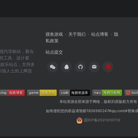
摸鱼游戏
关于我们
站点博客
隐
私政策
高效的现代导航站，聚合
站点提交
编程工具、设计素
闲娱乐站点，支持多
职场人士的上网首
本站资源全部来源于网络，版权归原版权方所有
如有侵犯您的权益请致邮1836360247#qq.com(#替换
皖ICP备2021010710