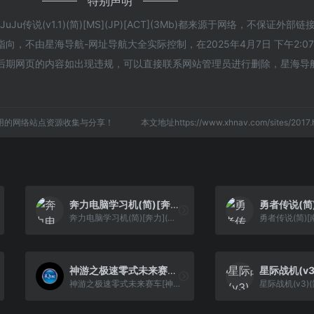
特别声明
u传说(v1.1)(简)[MS](JP)[ACT](3Mb)都来源于网络，不保证外部
，不由星海导航-网址导航大全实际控制，在2025年4月7日 下午2:0
后期网页的内容如出现违规，可以直接联系网站管理员进行删除，星海导
用的网络站点资源收集与分享！
本文地址https://www.xhnav.com/sites/20
奔力电脑学习机(简)[奔力](CN)[ETC](8Mb)
奔力电脑学习机(简)[奔力](CN)[ETC](8Mb)
神游之极速零式未来赛车[神游](简)(JP)(32Mb)
神游之极速零式未来赛车[神游](简)(JP)(32Mb)