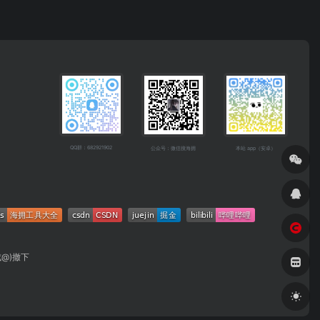
QQ群：682921902
公众号：微信搜海拥
本站 app（安卓）
成@)撤下