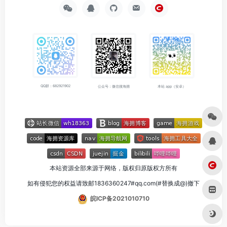
QQ群：682921902
公众号：微信搜海拥
本站 app（安卓）
本站资源全部来源于网络，版权归原版权方所有
如有侵犯您的权益请致邮1836360247#qq.com(#替换成@)撤下
皖ICP备2021010710