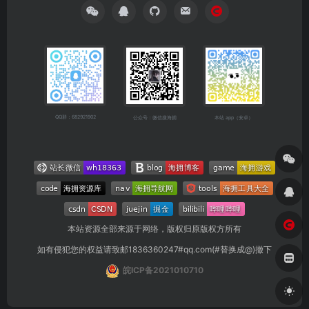
QQ群：682921902
公众号：微信搜海拥
本站 app（安卓）
本站资源全部来源于网络，版权归原版权方所有
如有侵犯您的权益请致邮1836360247#qq.com(#替换成@)撤下
皖ICP备2021010710