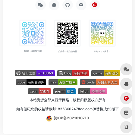
QQ群：682921902
公众号：微信搜海拥
本站 app（安卓）
本站资源全部来源于网络，版权归原版权方所有
如有侵犯您的权益请致邮1836360247#qq.com(#替换成@)撤下
皖ICP备2021010710