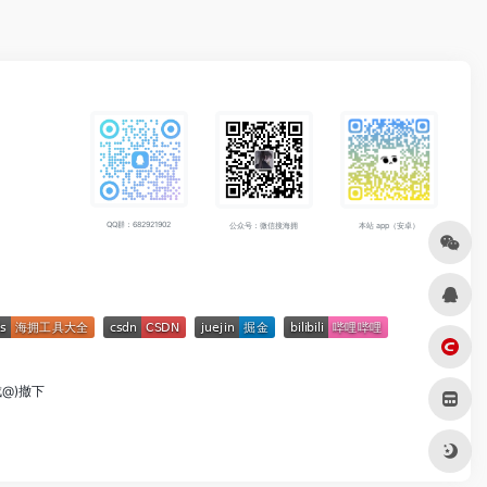
QQ群：682921902
公众号：微信搜海拥
本站 app（安卓）
成@)撤下