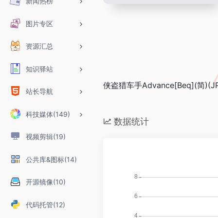
新闻热榜
图片专区
资源汇总
知识驿站
侠盗猎车手Advance[Beq](简)(JP
站长导航
科技媒体(149)
数据统计
视频剪辑(19)
公共库&图标(14)
开源镜像(10)
代码托管(12)