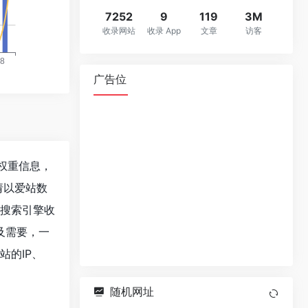
7252
9
119
3M
收录网站
收录 App
文章
访客
广告位
关权重信息，
请以爱站数
度、搜索引擎收
及需要，一
站的IP、
随机网址