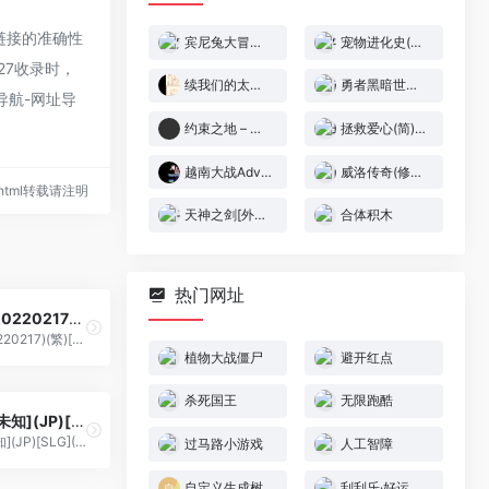
部链接的准确性
宾尼兔大冒险(简)[汉化你妹](JP)[ACT](3Mb)
宠物进化史(简)[外星科技](CN)[RPG](8Mb)
27收录时，
续我们的太阳 – 太阳少年加戈[TGB&逆转Ace&太阳少年汉化组](V2.0)(简)(JP)(128Mb)(移除光补丁)
勇者黑暗世界 – 混沌世界(简)[晶科泰](CN)[RPG](8Mb)
导航-网址导
约束之地 – 利维艾拉[PromisedLand](v1.05)[繁](JP)(256Mb)
拯救爱心(简)[虫虫](JP)[ACT](0.18Mb)
越南大战Advance[白河忧](简)(US)(64.98Mb)
威洛传奇(修正版)(简)[金巴比伦+Vanyogin](JP)[RPG](6Mb)
85.html转载请注明
天神之剑[外星科技+temryu修正](JP)[RPG](6Mb)
合体积木
热门网址
影之传说(v20220217)(繁)[Nokoh](JP)[ACT](0.81Mb)
影之传说(v20220217)(繁)[Nokoh](JP)[ACT](0.81Mb)
植物大战僵尸
避开红点
杀死国王
无限跑酷
大战略(简)[未知](JP)[SLG](2Mb)
大战略(简)[未知](JP)[SLG](2Mb)
过马路小游戏
人工智障
自定义生成树
刮刮乐·好运十倍