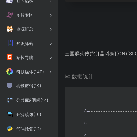
新闻热榜
图片专区
资源汇总
知识驿站
三国群英传(简)[晶科泰](CN)[SLG
站长导航
科技媒体(149)
数据统计
视频剪辑(19)
公共库&图标(14)
开源镜像(10)
代码托管(12)