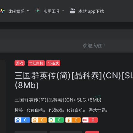
休闲娱乐
实用工具
本站 app下载
欢迎入驻！
游戏
fc红白机
h5游戏
三国群英传(简)[晶科泰](CN)[SL
(8Mb)
三国群英传(简)[晶科泰](CN)[SLG](8Mb)
标签：
fc红白机
h5游戏
fc红白机
游戏世界
0
0
0
0
0