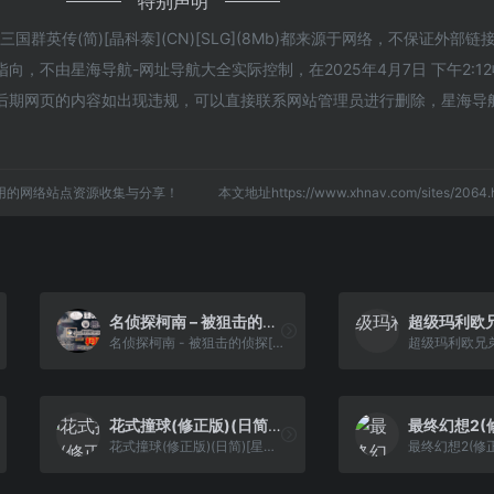
特别声明
群英传(简)[晶科泰](CN)[SLG](8Mb)都来源于网络，不保证外部
，不由星海导航-网址导航大全实际控制，在2025年4月7日 下午2:1
后期网页的内容如出现违规，可以直接联系网站管理员进行删除，星海导
用的网络站点资源收集与分享！
本文地址https://www.xhnav.com/sites/20
名侦探柯南 – 被狙击的侦探[漫游&熊组&名侦探柯南事务所](繁)(JP)(64Mb)
名侦探柯南 - 被狙击的侦探[漫游&熊组&名侦探柯南事务所](繁)(JP)(64Mb)
花式撞球(修正版)(日简)[星空+庞先生](JP)[SPG](1.43Mb)
花式撞球(修正版)(日简)[星空+庞先生](JP)[SPG](1.43Mb)