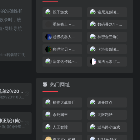
链接的准确性和
骰子游戏
索尼克(简)[游戏天地](US)[ACT](6Mb)
2收录时，该
重装骑士 – 闪光英雄的诞生[盗版&Maxzhou88][简](JP)(256Mb)
数码暴龙4 – 水晶版(简)[外星科技](CN)[RPG](8Mb)
航-网址导航
超级机器人大战R[星组](v1.2+)(简)(JP)(68.92Mb)
神密金三角(繁)[外星科技](JP)[RPG](1Mb)
数码宝贝 – 战魂[烈火宝龙](v20061002)(简)(US)(32Mb)
卡洛夫(简)[高伟](JP)[STG](2Mb)
64.html转载请注明
塞尔达传说 – 三神之力(简)[外星科技](CN)[RPG](16Mb)
魔法元素![TGB](简)(JP)(32Mb)
热门网址
超级玛利欧兄弟2(v20110328)(繁)[Nokoh](US)[ACT](2.12Mb)
超级玛利欧兄弟2(v20110328)(繁)[Nokoh](US)[ACT](2.12Mb)
植物大战僵尸
避开红点
杀死国王
无限跑酷
最终幻想2(修正版)(简)[外星科技+DG小火](JP)[RPG](4Mb)
最终幻想2(修正版)(简)[外星科技+DG小火](JP)[RPG](4Mb)
人工智障
过马路小游戏
自定义生成树
刮刮乐·好运十倍