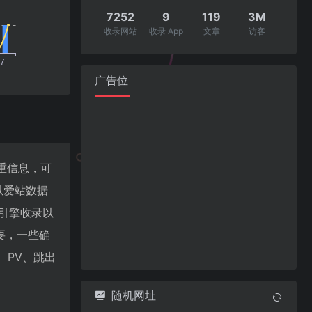
7252
9
119
3M
收录网站
收录 App
文章
访客
广告位
权重信息，可
以爱站数据
索引擎收录以
要，一些确
P、PV、跳出
随机网址