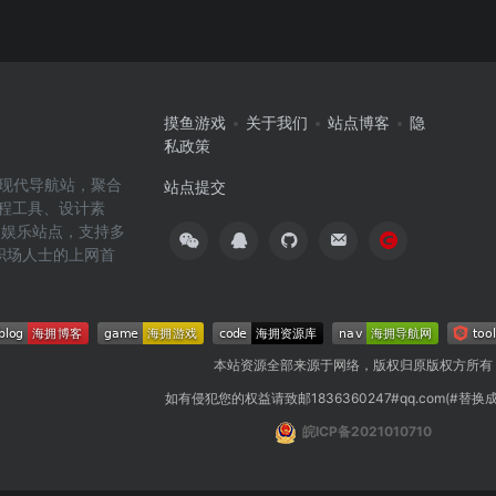
摸鱼游戏
关于我们
站点博客
隐
私政策
高效的现代导航站，聚合
站点提交
编程工具、设计素
闲娱乐站点，支持多
职场人士的上网首
本站资源全部来源于网络，版权归原版权方所有
如有侵犯您的权益请致邮1836360247#qq.com(#替换
皖ICP备2021010710