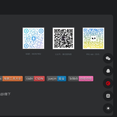
QQ群：682921902
公众号：微信搜海拥
本站 app（安卓）
成@)撤下