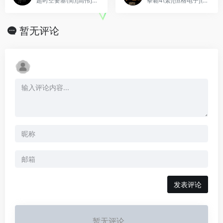
超时空要塞(简)[高伟](JP)[STG](0.18Mb)
拳霸4(繁)[恒格电子](JP)[SLG](4Mb)
暂无评论
发表评论
暂无评论...