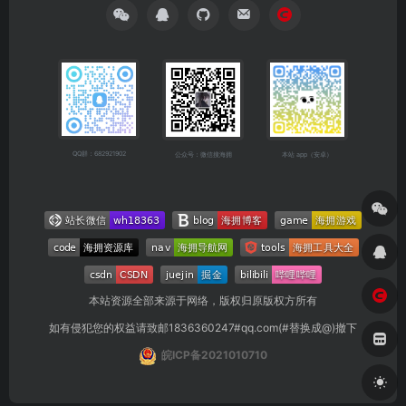
QQ群：682921902
公众号：微信搜海拥
本站 app（安卓）
本站资源全部来源于网络，版权归原版权方所有
如有侵犯您的权益请致邮1836360247#qq.com(#替换成@)撤下
皖ICP备2021010710