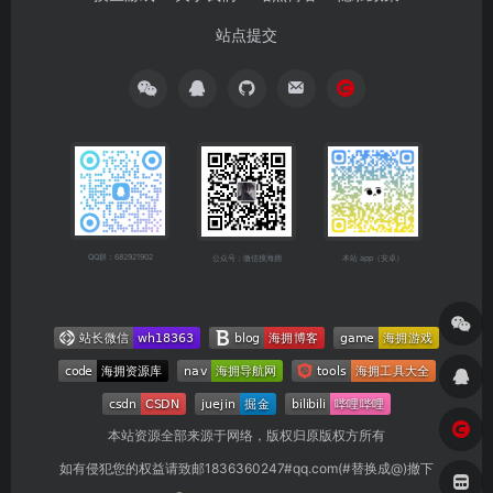
站点提交
QQ群：682921902
公众号：微信搜海拥
本站 app（安卓）
本站资源全部来源于网络，版权归原版权方所有
如有侵犯您的权益请致邮1836360247#qq.com(#替换成@)撤下