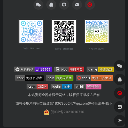
QQ群：682921902
公众号：微信搜海拥
本站 app（安卓）
本站资源全部来源于网络，版权归原版权方所有
如有侵犯您的权益请致邮1836360247#qq.com(#替换成@)撤下
皖ICP备2021010710