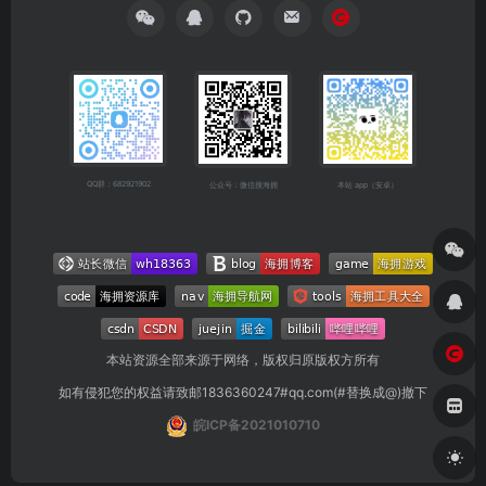
QQ群：682921902
公众号：微信搜海拥
本站 app（安卓）
本站资源全部来源于网络，版权归原版权方所有
如有侵犯您的权益请致邮1836360247#qq.com(#替换成@)撤下
皖ICP备2021010710