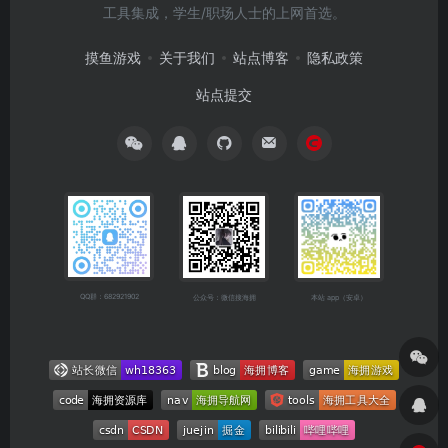
工具集成，学生/职场人士的上网首选。
摸鱼游戏
关于我们
站点博客
隐私政策
站点提交
QQ群：682921902
公众号：微信搜海拥
本站 app（安卓）