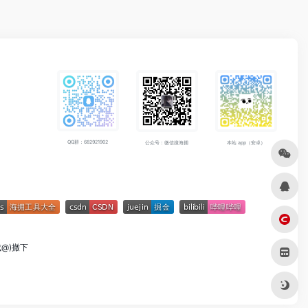
QQ群：682921902
公众号：微信搜海拥
本站 app（安卓）
成@)撤下