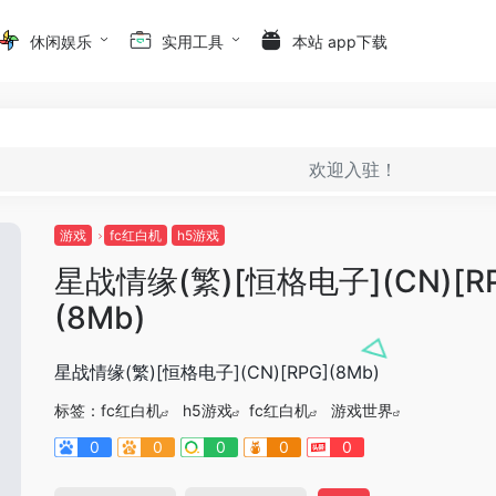
休闲娱乐
实用工具
本站 app下载
欢迎入驻！
游戏
fc红白机
h5游戏
星战情缘(繁)[恒格电子](CN)[R
(8Mb)
星战情缘(繁)[恒格电子](CN)[RPG](8Mb)
标签：
fc红白机
h5游戏
fc红白机
游戏世界
0
0
0
0
0