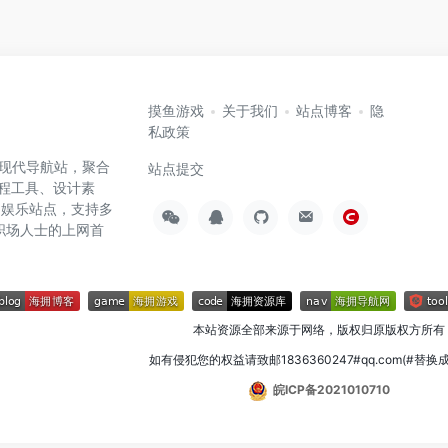
摸鱼游戏
关于我们
站点博客
隐
私政策
高效的现代导航站，聚合
站点提交
编程工具、设计素
闲娱乐站点，支持多
职场人士的上网首
本站资源全部来源于网络，版权归原版权方所有
如有侵犯您的权益请致邮1836360247#qq.com(#替换
皖ICP备2021010710