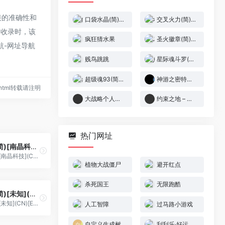
链接的准确性和
口袋水晶(简)[南晶科技](CN)[RPG](16Mb)
交叉火力(简)[高伟](JP)[STG](2Mb)
6收录时，该
疯狂猜水果
圣火徽章(简)[外星科技](JP)[RPG](5Mb)
航-网址导航
贱鸟跳跳
星际魂斗罗(修正版)(简)[樱组+MS](US)[ACT](2Mb)
超级魂93(简)[烟山软件](CN)[ACT](1Mb)
神游之密特罗德 – 零点任务[神游](简)(JP)(64Mb)
50.html转载请注明
大战略个人汉化版_2010-4-7
约束之地 – 利维艾拉[PromisedLand](v1.05)[简](JP)(256Mb)
热门网址
数码战队2(简)[南晶科技](CN)[RPG](16Mb)
数码战队2(简)[南晶科技](CN)[RPG](16Mb)
植物大战僵尸
避开红点
杀死国王
无限跑酷
英汉词典2(简)[未知](CN)[ETC](4Mb)
英汉词典2(简)[未知](CN)[ETC](4Mb)
人工智障
过马路小游戏
自定义生成树
刮刮乐·好运十倍