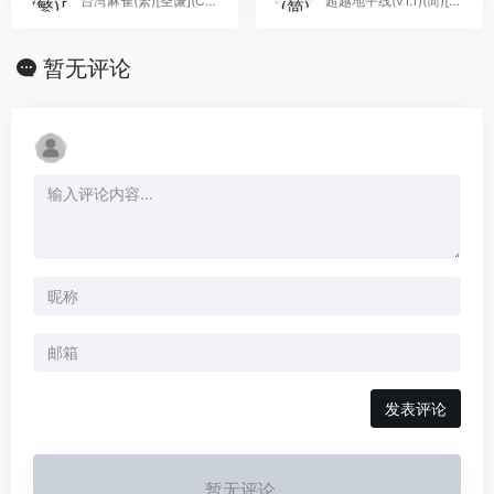
台湾麻雀(繁)[圣谦](CN)[TAB](0.37Mb)
超越地平线(v1.1)(简)[Nineswords](JP)[STG](6Mb)
暂无评论
发表评论
暂无评论...