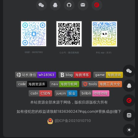
QQ群：682921902
公众号：微信搜海拥
本站 app（安卓）
本站资源全部来源于网络，版权归原版权方所有
如有侵犯您的权益请致邮1836360247#qq.com(#替换成@)撤下
皖ICP备2021010710