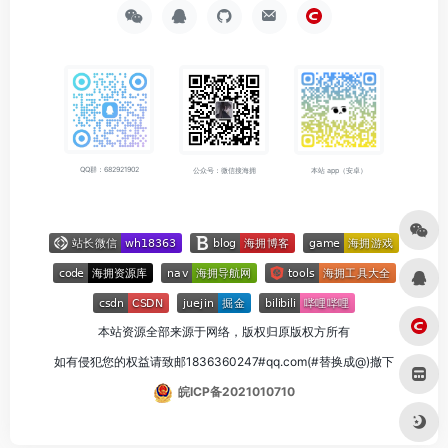
QQ群：682921902
公众号：微信搜海拥
本站 app（安卓）
本站资源全部来源于网络，版权归原版权方所有
如有侵犯您的权益请致邮1836360247#qq.com(#替换成@)撤下
皖ICP备2021010710