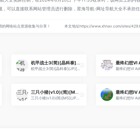
规，可以直接联系网站管理员进行删除，星海导航-网址导航大全不承担
用的网络站点资源收集与分享！
本文地址https://www.xhnav.com/sites/4
机甲战士3(简)[晶科泰](JP)[RPG](6Mb)
机甲战士3(简)[晶科泰](JP)[RPG](6Mb)
三只小猪(v1.0)(简)[MS](JP)[STG](0.18Mb)
三只小猪(v1.0)(简)[MS](JP)[STG](0.18Mb)