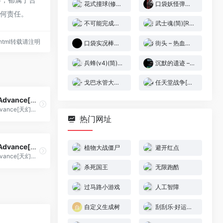
花式撞球(修正版)(日简)[星空+庞先生](JP)[SPG](1.43Mb)
口袋妖怪弹珠台 – 红宝石&蓝宝石[红魔](简)(JP)(64.29Mb)
任何责任。
不可能完成的任务(简)[LSP](US)[ACT](4Mb)
武士魂(简)[Rex](CN)[FTG](3Mb)
29.html转载请注明
口袋实况棒球5[星组](繁)(JP)(64Mb)
街头 – 热血进行曲(简)[PKome](JP)[SPG](2Mb)
兵蜂(v4)(简)[MS](JP)[STG](0.37Mb)
沉默的遗迹 – 四狂神战记[模拟天下](简)(JP)(64Mb)
戈巴水管大作战(简)[翼势力](JP)[PUZ](0.5Mb)
任天堂战争[九班汉化](JP)[SLG](2Mb)
最终幻想VI Advance[天幻网](v1.1+SFC画质音效模型补丁)(简)(US)(65.4Mb)
最终幻想VI Advance[天幻网](v1.1+SFC画质音效模型补丁)(简)(US)(65.4Mb)
热门网址
最终幻想IV Advance[天幻网+PGCG](v2.7)(简)(US)(64Mb)
植物大战僵尸
避开红点
最终幻想IV Advance[天幻网+PGCG](v2.7)(简)(US)(64Mb)
杀死国王
无限跑酷
过马路小游戏
人工智障
自定义生成树
刮刮乐·好运十倍