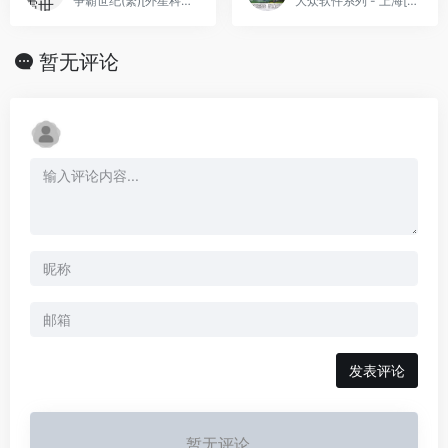
争霸世纪(繁)[外星科技](CN)[SLG](4Mb)
大众软件系列 - 上海[PGCG](简)(JP)(32Mb)
暂无评论
发表评论
暂无评论...