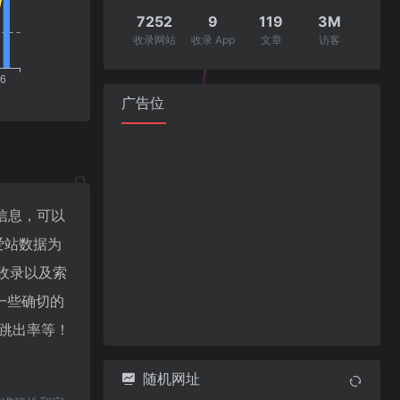
7252
9
119
3M
收录网站
收录 App
文章
访客
广告位
重信息，可以
爱站数据为
擎收录以及索
一些确切的
V、跳出率等！
随机网址