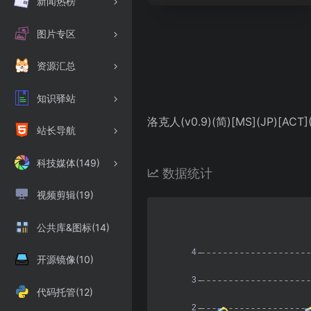
新闻热榜
图片专区
资源汇总
知识驿站
洛克人(v0.9)(简)[MS](JP)[ACT]
站长导航
科技媒体(149)
数据统计
视频剪辑(19)
公共库&图标(14)
开源镜像(10)
代码托管(12)