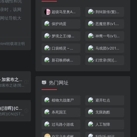
接的准确性和完
收录时，该网
超级马里奥Advance 3 – 耀西岛[Flyeyes](简)(US)(40Mb)
荆轲新传(繁)[晶科泰](CN)[RPG](2Mb)
-网址导航大
保护鸡蛋
恶魔世界(v1.0)(简)[高伟](JP)[PUZ](0.18Mb)
梦境之王(修正版)(简)[外星科技+Vanyogin](JP)[RPG](7Mb)
神鹰一号(v1)(简)[虫虫](JP)[STG](1Mb)
66.html转载请注明
口袋精灵 – 金(简)[火星电子+147201688](CN)[RPG](8Mb)
马戏团(v20100512)(繁)[Nokoh](JP)[ACT](0.37Mb)
新召唤师峡谷大冒险
幻世录(简)[南晶科技](CN)[RPG](16Mb)
超级铁板阵 – 加索布之谜(简)[MS](JP)[STG](1.25Mb)
热门网址
超级铁板阵 - 加索布之谜(简)[MS](JP)[STG](1.25Mb)
植物大战僵尸
避开红点
未来小子(简)[洁晖](CN)[STG](0.5Mb)
杀死国王
无限跑酷
未来小子(简)[洁晖](CN)[STG](0.5Mb)
过马路小游戏
人工智障
自定义生成树
刮刮乐·好运十倍