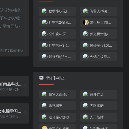
保证外部链接的
数学小状元(简)[数奇玉](CN)[ETC](1.5Mb)
飞翼人(简)[金明](US)[STG](1Mb)
午2:07收
打空气2(简)[高伟](JP)[TAB](0.31Mb)
陆行鸟大陆[Advance汉化组](v1.0)(简)(128Mb)
，星海导航-
空中魂斗罗 – 最终任务(v1.0)(简)[星空](JP)[STG](2Mb)
梦之勇士(修正版)(简)[冰组+庞先生](JP)[ACT](2.5Mb)
打空气(v3)(简)[MM之神](JP)[PUZ](0.18Mb)
碰碰车(v1.0)(简)[MS](US)[ACT](0.5Mb)
37.html转载请注明
最终幻想7 – 核心危机(简)[南晶科技](CN)[RPG](16Mb)
火焰之纹章外传(v2.0)(简)[寒雪使者](JP)[SLG](6Mb)
热门网址
古墓丽影(简)[南晶科技](CN)[RPG](4Mb)
古墓丽影(简)[南晶科技](CN)[RPG](4Mb)
植物大战僵尸
避开红点
杀死国王
无限跑酷
小霸王中英文电脑学习卡(v6.0)(简)[小霸王](CN)[ETC](4Mb)
小霸王中英文电脑学习卡(v6.0)(简)[小霸王](CN)[ETC](4Mb)
过马路小游戏
人工智障
自定义生成树
刮刮乐·好运十倍