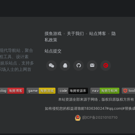
摸鱼游戏
关于我们
站点博客
隐
私政策
高效的现代导航站，聚合
站点提交
编程工具、设计素
闲娱乐站点，支持多
职场人士的上网首
本站资源全部来源于网络，版权归原版权方所有
如有侵犯您的权益请致邮1836360247#qq.com(#替换
皖ICP备2021010710