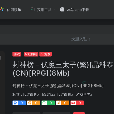
休闲娱乐
实用工具
本站 app下载
欢迎入驻！
游戏
fc红白机
h5游戏
封神榜 – 伏魔三太子(繁)[晶科泰
(CN)[RPG](8Mb)
封神榜 - 伏魔三太子(繁)[晶科泰](CN)[RPG](8Mb)
标签：
fc红白机
h5游戏
fc红白机
游戏世界
0
0
0
0
0