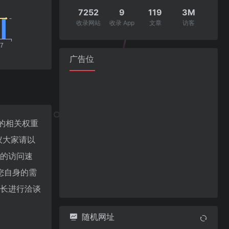
7252
9
119
3M
收录网站
收录 App
文章
访客
广告位
站的相关权重
议大家请以
)的访问速
您自身的需
的站长进行洽谈
随机网址