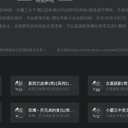
特别声明
榜 – 伏魔三太子(繁)[晶科泰](CN)[RPG](8Mb)都来源于网络，不
接的指向，不由星海导航-网址导航大全实际控制，在2025年4月7日 下
规合法，后期网页的内容如出现违规，可以直接联系网站管理员进行删除
用的网络站点资源收集与分享！
本文地址https://www.xhnav.com/sites/24
新西兰故事(简)[高伟](US)[ACT](2Mb)
新西兰故事(简)[高伟](US)[ACT](2Mb)
双鹰 – 乔兄弟的复仇(简)[烈火暴龙](JP)[STG](1Mb)
双鹰 - 乔兄弟的复仇(简)[烈火暴龙](JP)[STG](1Mb)