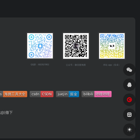
QQ群：682921902
公众号：微信搜海拥
本站 app（安卓）
成@)撤下