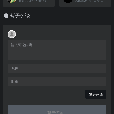
吞食天地6 - 刘备传(简)[南晶科技](CN)[RPG](8Mb)
美国富豪(繁)[恒格电子](CN)[TAB](8Mb)
暂无评论
发表评论
暂无评论...