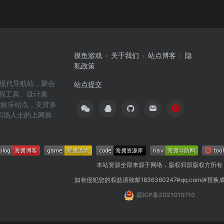
摸鱼游戏
关于我们
站点博客
隐
私政策
高效的现代导航站，聚合
站点提交
编程工具、设计素
闲娱乐站点，支持多
职场人士的上网首
本站资源全部来源于网络，版权归原版权方所有
如有侵犯您的权益请致邮1836360247#qq.com(#替换
皖ICP备2021010710