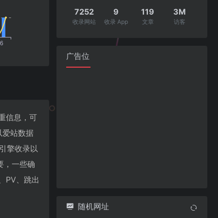
7252
9
119
3M
收录网站
收录 App
文章
访客
广告位
权重信息，可
以爱站数据
索引擎收录以
要，一些确
P、PV、跳出
随机网址