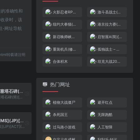
链接的准确性和
火影忍者RPG(简)[南晶科技](CN)[RPG](16Mb)
激斗圣战士(简)[外星科技](JP)[RPG](4Mb)
9收录时，该
纽约大拳猫(简)[高伟](JP)[ACT](2Mb)
港京拉力赛(简)[天苑软件](CN)[RAC](2Mb)
航-网址导航
新召唤师峡谷大冒险
启智屋A(简)[小霸王](CN)[PUZ](2Mb)
重装机兵(修正版)(简)[先锋卡通+星夜之幻](JP)[RPG](6Mb)
孤独战士 – 惑星戒严令(v1.0)(简)[业余](JP)[STG](2Mb)
96.html转载请注明
合体积木
坦克大战2008(简)[叶枫](JP)[STG](0.18Mb)
热门网址
双截龙3 – 罗塞塔石碑(简)[Madcell](JP)[ACT](2.25Mb)
双截龙3 - 罗塞塔石碑(简)[Madcell](JP)[ACT](2.25Mb)
植物大战僵尸
避开红点
杀死国王
无限跑酷
FC原人(简)[MS](JP)[ACT](3Mb)
FC原人(简)[MS](JP)[ACT](3Mb)
过马路小游戏
人工智障
自定义生成树
刮刮乐·好运十倍