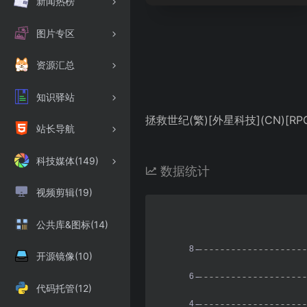
新闻热榜
图片专区
资源汇总
知识驿站
拯救世纪(繁)[外星科技](CN)[RPG
站长导航
科技媒体(149)
数据统计
视频剪辑(19)
公共库&图标(14)
开源镜像(10)
代码托管(12)