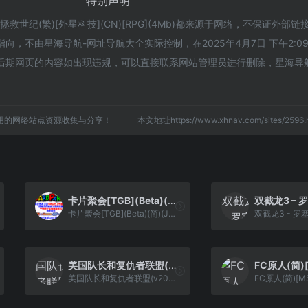
特别声明
世纪(繁)[外星科技](CN)[RPG](4Mb)都来源于网络，不保证外部
，不由星海导航-网址导航大全实际控制，在2025年4月7日 下午2:0
后期网页的内容如出现违规，可以直接联系网站管理员进行删除，星海导
用的网络站点资源收集与分享！
本文地址https://www.xhnav.com/sites/25
卡片聚会[TGB](Beta)(简)(JP)(64Mb)
卡片聚会[TGB](Beta)(简)(JP)(64Mb)
美国队长和复仇者联盟(v20220506)(简)[LSP](US)[ACT](3Mb)
美国队长和复仇者联盟(v20220506)(简)[LSP](US)[ACT](3Mb)