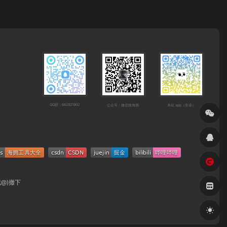
QQ群：682921902
公众号：微信搜海拥
本站 app（安卓）
成@)撤下