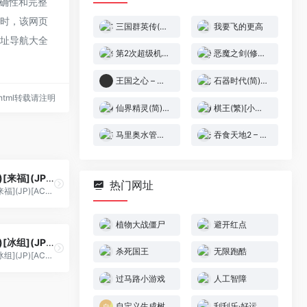
准确性和完整
录时，该网页
三国群英传(简)[晶科泰](CN)[SLG](8Mb)
我要飞的更高
网址导航大全
第2次超级机器人大战(简)[晶科泰](JP)[SLG](4Mb)
恶魔之剑(修正版)(简)[Antigloss+MS](US)[ACT](2Mb)
王国之心 – 记忆之链[狼组&天幻网](大字体)(简)(JP)(256Mb)
石器时代(简)[南晶科技](CN)[RPG](16Mb)
70.html转载请注明
仙界精灵(简)[南晶科技](CN)[RPG](16Mb)
棋王(繁)[小天才](CN)[TAB](0.75Mb)
马里奥水管工(简)[高伟](JUE)[ACT](0.31Mb)
吞食天地2 – 秋风五丈原(吞2音乐)(v20170225)[NT汉化组](JP)[RPG](5Mb)
赤影战士(简)[来福](JP)[ACT](2Mb)
热门网址
赤影战士(简)[来福](JP)[ACT](2Mb)
植物大战僵尸
避开红点
外星战将(简)[冰组](JP)[ACT](3.25Mb)
杀死国王
无限跑酷
外星战将(简)[冰组](JP)[ACT](3.25Mb)
过马路小游戏
人工智障
自定义生成树
刮刮乐·好运十倍