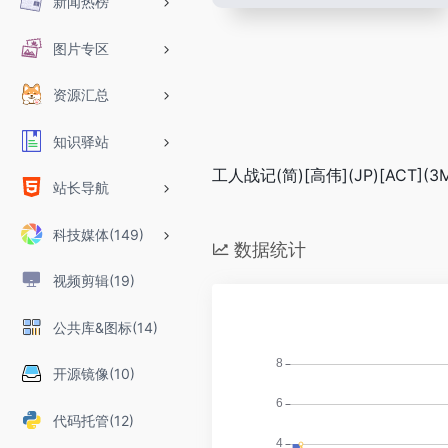
新闻热榜
图片专区
资源汇总
知识驿站
工人战记(简)[高伟](JP)[ACT](3
站长导航
科技媒体(149)
数据统计
视频剪辑(19)
公共库&图标(14)
开源镜像(10)
代码托管(12)