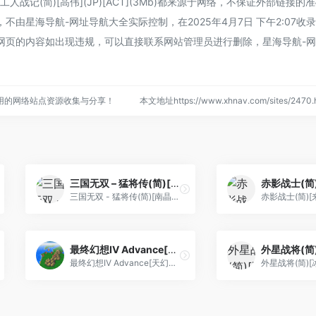
战记(简)[高伟](JP)[ACT](3Mb)都来源于网络，不保证外部链接的
由星海导航-网址导航大全实际控制，在2025年4月7日 下午2:07收
网页的内容如出现违规，可以直接联系网站管理员进行删除，星海导航-
用的网络站点资源收集与分享！
本文地址https://www.xhnav.com/sites/24
三国无双 – 猛将传(简)[南晶科技](CN)[RPG](16Mb)
三国无双 - 猛将传(简)[南晶科技](CN)[RPG](16Mb)
最终幻想IV Advance[天幻网+PGCG](v2.7)(简)(US)(64Mb)
最终幻想IV Advance[天幻网+PGCG](v2.7)(简)(US)(64Mb)