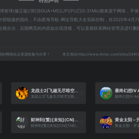
特别声明
(修正版)(简)[8GUA+MS](JP)[PUZ](0.31Mb)都来源于网络，
链接的指向，不由星海导航-网址导航大全实际控制，在2025年4月7日 
合规合法，后期网页的内容如出现违规，可以直接联系网站管理员进行删
用的网络站点资源收集与分享！
本文地址https://www.xhnav.com/sites/24
龙战士2[飞越无尽暗空](测试)[简](US)(35.99Mb)
龙战士2[飞越无尽暗空](测试)[简](US)(35.99Mb)
财神到(繁)[未知](CN)[TAB](4Mb)
财神到(繁)[未知](CN)[TAB](4Mb)