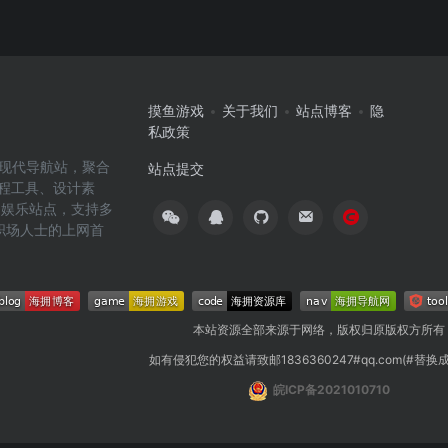
摸鱼游戏
关于我们
站点博客
隐
私政策
高效的现代导航站，聚合
站点提交
编程工具、设计素
闲娱乐站点，支持多
职场人士的上网首
本站资源全部来源于网络，版权归原版权方所有
如有侵犯您的权益请致邮1836360247#qq.com(#替换
皖ICP备2021010710