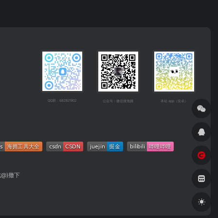
QQ群：682921902
公众号：微信搜海拥
本站 app（安卓）
成@)撤下