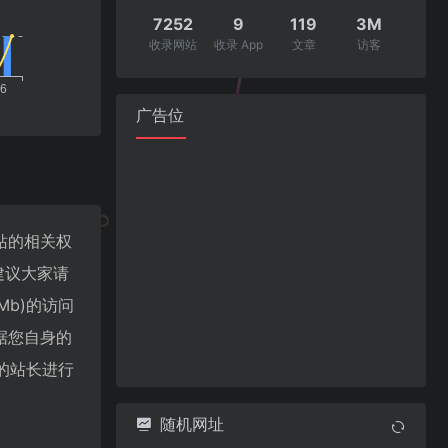
7252
9
119
3M
收录网站
收录 App
文章
访客
广告位
该站的相关权
建议大家请
1Mb)的访问
据您自身的
b)的站长进行
随机网址