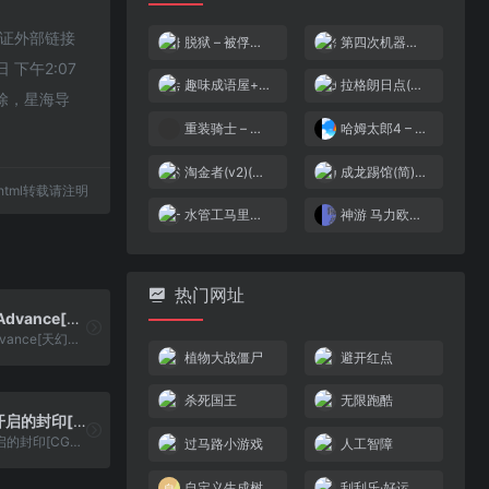
不保证外部链接
脱狱 – 被俘之战(修正版)(简)[Peacock Wang+MS](US)[ACT](2Mb)
第四次机器人大战(繁)[外星科技](JP)[SLG](6Mb)
下午2:07
趣味成语屋+马步迷阵(简)[小霸王](CN)[PUZ](2Mb)
拉格朗日点(v1.1)(简)[未名+汉化你妹](JP)[RPG](8Mb)
除，星海导
重装骑士 – 闪光英雄的诞生[盗版&Maxzhou88][简](JP)(256Mb)
哈姆太郎4 – 七彩虹大行进[天幻汉化组][简](JP)(64.75Mb)
淘金者(v2)(简)[叶枫](JP)[PUZ](0.37Mb)
成龙踢馆(简)[MM之神](JP)[ACT](0.31Mb)
91.html转载请注明
水管工马里奥(v2)(简)[MS](JUE)[ACT](0.18Mb)
神游 马力欧与路易吉RPG[未发售](简)(128Mb)
热门网址
最终幻想IV Advance[天幻网+PGCG](v2.7)(简)(US)(64Mb)
最终幻想IV Advance[天幻网+PGCG](v2.7)(简)(US)(64Mb)
植物大战僵尸
避开红点
杀死国王
无限跑酷
黄金太阳 – 开启的封印[CGP](简)(JP)(128Mb)
黄金太阳 - 开启的封印[CGP](简)(JP)(128Mb)
过马路小游戏
人工智障
自定义生成树
刮刮乐·好运十倍