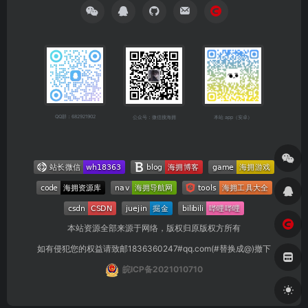
QQ群：682921902
公众号：微信搜海拥
本站 app（安卓）
本站资源全部来源于网络，版权归原版权方所有
如有侵犯您的权益请致邮1836360247#qq.com(#替换成@)撤下
皖ICP备2021010710