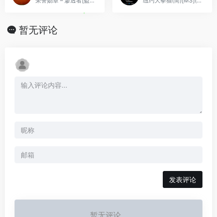
荣誉勋章 – 渗透者[盗版&Kunlunshen](简)(UE)(128Mb)(去拖慢版)
纽约大拳猫(简)[MS](JP)[ACT](2Mb)
暂无评论
发表评论
暂无评论...