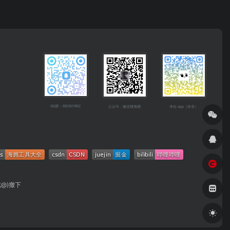
QQ群：682921902
公众号：微信搜海拥
本站 app（安卓）
成@)撤下