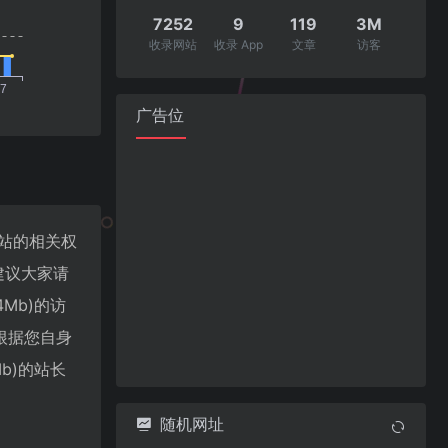
7252
9
119
3M
收录网站
收录 App
文章
访客
广告位
询该站的相关权
建议大家请
4Mb)的访
根据您自身
Mb)的站长
随机网址