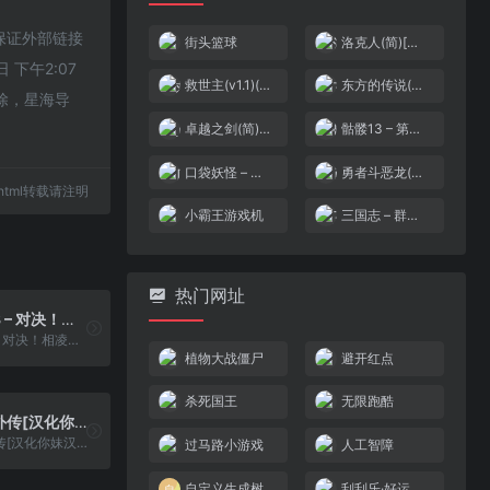
不保证外部链接
街头篮球
洛克人(简)[俞亮](JP)[ACT](1Mb)
下午2:07
救世主(v1.1)(简)[汉化你妹](JP)[ACT](8Mb)
东方的传说(繁)[外星科技](JP)[RPG](1Mb)
除，星海导
卓越之剑(简)[恒格电子](CN)[RPG](8Mb)
骷髅13 – 第一章 – 诸神的黄昏(v1.1)(简)[DMG](JP)[ACT](4Mb)
口袋妖怪 – 钻石版(繁)[外星科技](CN)[RPG](8Mb)
勇者斗恶龙(修正版)(简)[外星科技+庞先生](JP)[RPG](2Mb)
14.html转载请注明
小霸王游戏机
三国志 – 群雄争霸(繁)[Asder](CN)[FTG](3Mb)
热门网址
快杰洋枪丸3 – 对决！相凌轩(简)[烈火暴龙](JP)[ACT](2Mb)
快杰洋枪丸3 - 对决！相凌轩(简)[烈火暴龙](JP)[ACT](2Mb)
植物大战僵尸
避开红点
杀死国王
无限跑酷
火焰之纹章外传[汉化你妹汉化组](5Mb)
火焰之纹章外传[汉化你妹汉化组](5Mb)
过马路小游戏
人工智障
自定义生成树
刮刮乐·好运十倍