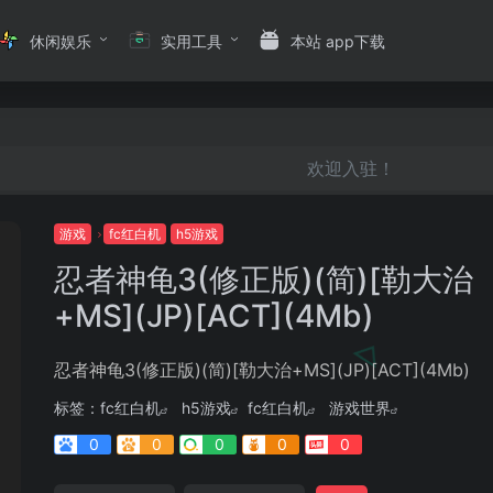
休闲娱乐
实用工具
本站 app下载
欢迎入驻！
游戏
fc红白机
h5游戏
忍者神龟3(修正版)(简)[勒大治
+MS](JP)[ACT](4Mb)
忍者神龟3(修正版)(简)[勒大治+MS](JP)[ACT](4Mb)
标签：
fc红白机
h5游戏
fc红白机
游戏世界
0
0
0
0
0