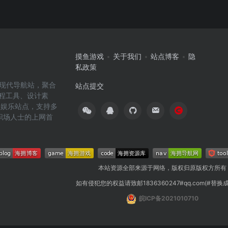
摸鱼游戏
关于我们
站点博客
隐
私政策
高效的现代导航站，聚合
站点提交
编程工具、设计素
闲娱乐站点，支持多
职场人士的上网首
本站资源全部来源于网络，版权归原版权方所有
如有侵犯您的权益请致邮1836360247#qq.com(#替换
皖ICP备2021010710