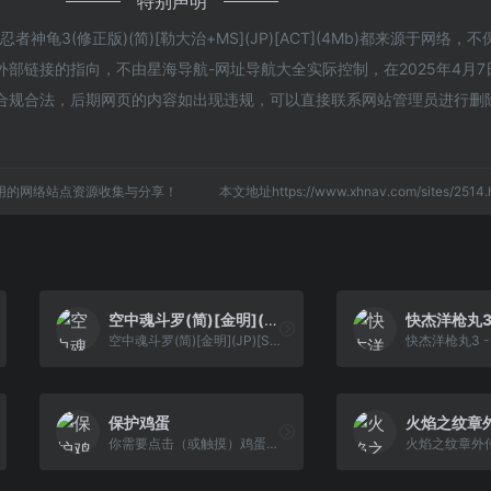
特别声明
神龟3(修正版)(简)[勒大治+MS](JP)[ACT](4Mb)都来源于网络，
链接的指向，不由星海导航-网址导航大全实际控制，在2025年4月7日 
合规合法，后期网页的内容如出现违规，可以直接联系网站管理员进行删
用的网络站点资源收集与分享！
本文地址https://www.xhnav.com/sites/25
空中魂斗罗(简)[金明](JP)[STG](2Mb)
空中魂斗罗(简)[金明](JP)[STG](2Mb)
保护鸡蛋
你需要点击（或触摸）鸡蛋来将它们保存在篮子中