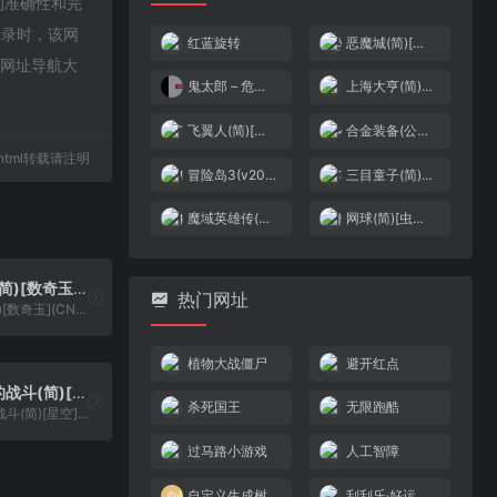
接的准确性和完
收录时，该网
红蓝旋转
恶魔城(简)[虫儿](JP)[ACT](1Mb)
-网址导航大
鬼太郎 – 危机一发!妖怪列岛[混沌星辰](简)(JP)(128Mb)
上海大亨(简)[外星科技](CN)[TAB](4Mb)
飞翼人(简)[金明](US)[STG](1Mb)
合金装备(公测2)(简)[热血的鱼缸](JP)[AVG](2Mb)
97.html转载请注明
冒险岛3(v20110101)(繁)[Nokoh](JP)[ACT](2.18Mb)
三目童子(简)[高伟](JP)[ACT](2Mb)
魔域英雄传(简)[外星科技](CN)[RPG](4Mb)
网球(简)[虫儿](JU)[SPG](0.18Mb)
数学小状元(简)[数奇玉](CN)[ETC](1.5Mb)
热门网址
数学小状元(简)[数奇玉](CN)[ETC](1.5Mb)
植物大战僵尸
避开红点
脱狱 – 被俘的战斗(简)[星空](JP)[ACT](2Mb)
杀死国王
无限跑酷
脱狱 - 被俘的战斗(简)[星空](JP)[ACT](2Mb)
过马路小游戏
人工智障
自定义生成树
刮刮乐·好运十倍