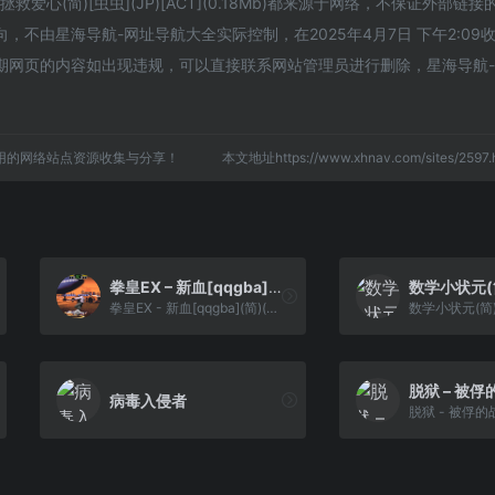
爱心(简)[虫虫](JP)[ACT](0.18Mb)都来源于网络，不保证外部链
不由星海导航-网址导航大全实际控制，在2025年4月7日 下午2:09
期网页的内容如出现违规，可以直接联系网站管理员进行删除，星海导航
用的网络站点资源收集与分享！
本文地址https://www.xhnav.com/sites/25
拳皇EX – 新血[qqgba](简)(JP)(64.2Mb)
拳皇EX - 新血[qqgba](简)(JP)(64.2Mb)
病毒入侵者