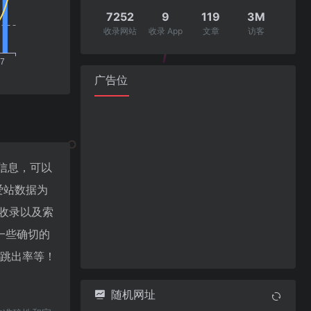
7252
9
119
3M
收录网站
收录 App
文章
访客
广告位
重信息，可以
爱站数据为
擎收录以及索
一些确切的
V、跳出率等！
随机网址