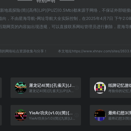
特别声明
底探险(简)[高伟](JP)[PUZ](0.5Mb)都来源于网络，不保证外部链
，不由星海导航-网址导航大全实际控制，在2025年4月7日 下午2:0
后期网页的内容如出现违规，可以直接联系网站管理员进行删除，星海导
用的网络站点资源收集与分享！
本文地址https://www.xhnav.com/sites/26
屠龙记4(简)[孔雀天](JP)[ACT](1.5Mb)
纸牌记忆游
屠龙记4(简)[孔雀天](JP)[ACT](1.5Mb)
考验你的记忆
YieAr功夫(v1.0)(简)[九班](JP)[FTG](0.18Mb)
YieAr功夫(v1.0)(简)[九班](JP)[FTG](0.18Mb)