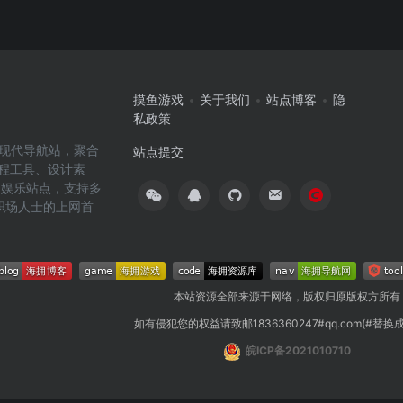
摸鱼游戏
关于我们
站点博客
隐
私政策
高效的现代导航站，聚合
站点提交
编程工具、设计素
闲娱乐站点，支持多
职场人士的上网首
本站资源全部来源于网络，版权归原版权方所有
如有侵犯您的权益请致邮1836360247#qq.com(#替换
皖ICP备2021010710