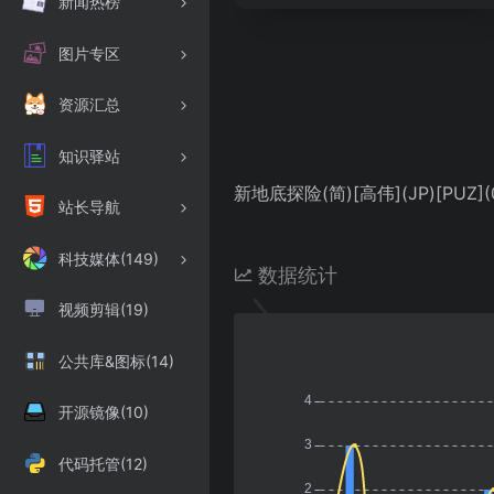
新闻热榜
图片专区
资源汇总
知识驿站
新地底探险(简)[高伟](JP)[PUZ](0
站长导航
科技媒体(149)
数据统计
视频剪辑(19)
公共库&图标(14)
开源镜像(10)
代码托管(12)