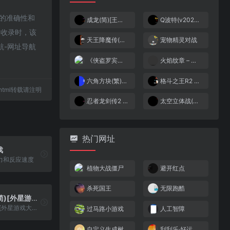
接的准确性和
成龙(简)[王龙](JP)[ACT](2Mb)
Q波特(v2020)(简)[虫虫](US)[ACT](0.5Mb)
8收录时，该
天王降魔传(解密版)(简)[外星科技+WXN](CN)[ACT](4Mb)
宠物精灵对战
航-网址导航
《侠盗罗宾汉》
火焰纹章 – 圣邪的意志(狼组+火花天龙剑)1.4同人版 127.25
六角方块(繁)[小天才](CN)[PUZ](0.75Mb)
格斗之王R2 – 大蛇四天王(简)[南晶科技](CN)[RPG](4Mb)
33.html转载请注明
忍者龙剑传2 – 暗黑邪神剑(简)[TPU](JP)[ACT](2.56Mb)
太空立体战(简)[高伟](JP)[STG](0.31Mb)
热门网址
戏
力和反应速度
植物大战僵尸
避开红点
杀死国王
无限跑酷
最终幻想3(简)[外星游戏大厅](JP)[RPG](8Mb)
最终幻想3(简)[外星游戏大厅](JP)[RPG](8Mb)
过马路小游戏
人工智障
自定义生成树
刮刮乐·好运十倍