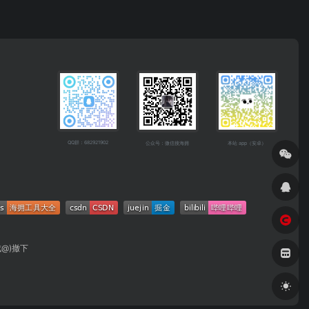
QQ群：682921902
公众号：微信搜海拥
本站 app（安卓）
成@)撤下