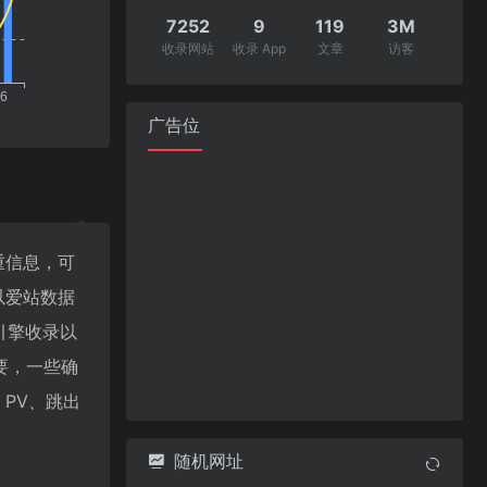
7252
9
119
3M
收录网站
收录 App
文章
访客
广告位
权重信息，可
以爱站数据
索引擎收录以
要，一些确
、PV、跳出
随机网址