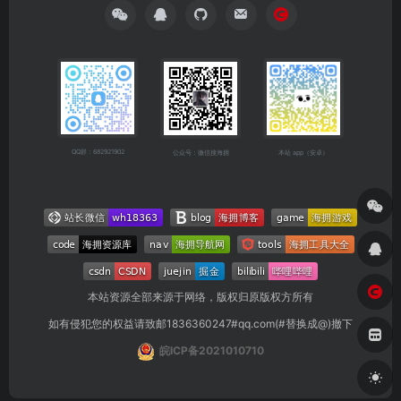
QQ群：682921902
公众号：微信搜海拥
本站 app（安卓）
本站资源全部来源于网络，版权归原版权方所有
如有侵犯您的权益请致邮1836360247#qq.com(#替换成@)撤下
皖ICP备2021010710