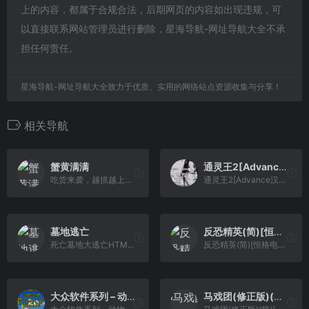
上的内容，都属于合规合法，后期网页的内容如出现违规，可
以直接联系网站管理员进行删除，星海导航-网址导航大全不承
担任何责任。
星海导航-网址导航大全致力于优质、实用的网络站点资源收集与分享！
相关导航
蟹黄满满
通灵王2[Advance汉化组](v1.0)(简)(145Mb)
吃货来袭，越抓越上瘾！
通灵王2[Advance汉化组](v1.0)(简)(145Mb)
墓地逃亡
反恐精英(简)[恒格电子](CN)[RPG](8Mb)
死亡墓地大逃亡HTML5游戏
反恐精英(简)[恒格电子](CN)[RPG](8Mb)
大众软件系列 – 动物管理员[天使汉化组&漫游](简)(JP)(32Mb)
马戏团(修正版)(简)[汉化情报站+MS](JP)[ACT](0.18Mb)