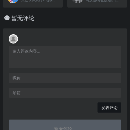
大众软件系列 - 动物管理员[天使汉化组&漫游](简)(JP)(32Mb)
马戏团(修正版)(简)[汉化情报站+MS](JP)[ACT](0.18Mb)
暂无评论
发表评论
暂无评论...