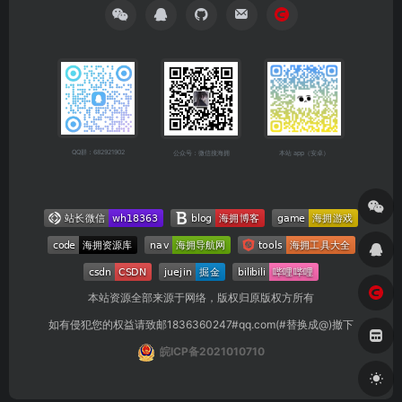
QQ群：682921902
公众号：微信搜海拥
本站 app（安卓）
本站资源全部来源于网络，版权归原版权方所有
如有侵犯您的权益请致邮1836360247#qq.com(#替换成@)撤下
皖ICP备2021010710