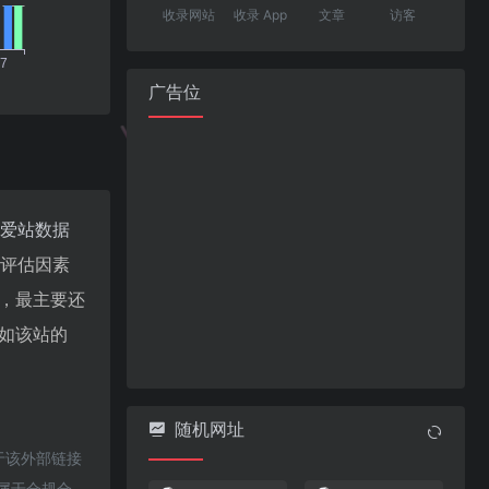
收录网站
收录 App
文章
访客
广告位
爱站数据
值评估因素
，最主要还
如该站的
随机网址
于该外部链接
都属于合规合