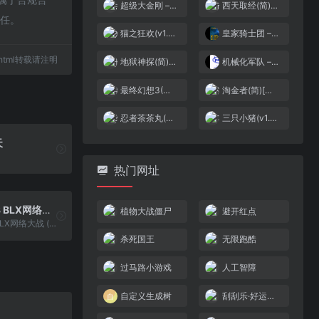
超级大金刚 – 香蕉船(繁)[两亦](CN)[ACT](4Mb)
西天取经(简)[小天才](CN)[ACT](1Mb)
责任。
猫之狂欢(v1.0)[九班汉化](JP)[ACT](0.18Mb)
皇家骑士团 – 劳德思的骑士[银手大官人](v1.1)[简](JP)(128Mb)
80.html转载请注明
地狱神探(简)[恒格电子](CN)[RPG](8Mb)
机械化军队 – Mech Platoon[Jaychou001](简)(JP)(64Mb)
最终幻想3(简)[外星游戏大厅](JP)[RPG](8Mb)
淘金者(简)[高伟](US)[PUZ](0.18Mb)
忍者茶茶丸(v0.9)(简)[高伟](JP)[ACT](0.25Mb)
三只小猪(v1.0)(简)[MS](JP)[STG](0.18Mb)
天
热门网址
洛克人EXE3 BLX网络大战 (v1.4+)(flyeyes)(简)(80Mb)
植物大战僵尸
避开红点
洛克人EXE3 BLX网络大战 (v1.4+)(flyeyes)(简)(80Mb)
杀死国王
无限跑酷
过马路小游戏
人工智障
自定义生成树
刮刮乐·好运十倍