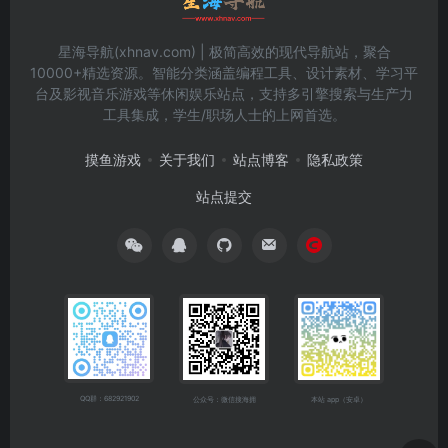
星海导航(xhnav.com) | 极简高效的现代导航站，聚合
10000+精选资源。智能分类涵盖编程工具、设计素材、学习平
台及影视音乐游戏等休闲娱乐站点，支持多引擎搜索与生产力
工具集成，学生/职场人士的上网首选。
摸鱼游戏
关于我们
站点博客
隐私政策
站点提交
QQ群：682921902
公众号：微信搜海拥
本站 app（安卓）