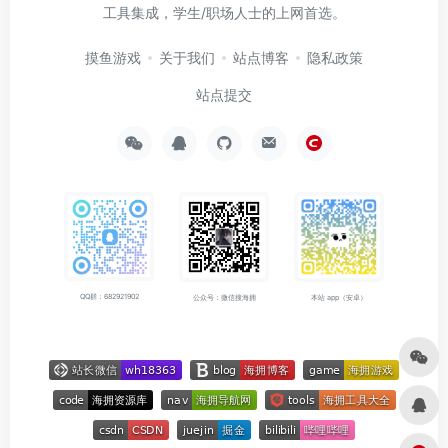
工具集成，学生/职场人士的上网首选。
摸鱼游戏
关于我们
站点博客
隐私政策
站点提交
QQ群：682921902
公众号：微信搜海拥
本站 app（安卓）