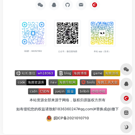
QQ群：682921902
公众号：微信搜海拥
本站 app（安卓）
本站资源全部来源于网络，版权归原版权方所有
如有侵犯您的权益请致邮1836360247#qq.com(#替换成@)撤下
皖ICP备2021010710