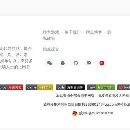
摸鱼游戏
关于我们
站点博客
隐
私政策
高效的现代导航站，聚合
站点提交
编程工具、设计素
闲娱乐站点，支持多
职场人士的上网首
本站资源全部来源于网络，版权归原版权方所有
如有侵犯您的权益请致邮1836360247#qq.com(#替换
皖ICP备2021010710