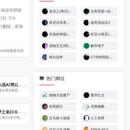
，不保证外部链
洛克人(简)[3DM](US)[ACT](1Mb)
仓库世家+动脑筋(简)[小霸王](CN)[PUZ](4Mb)
7日 下午
库尼沃库君的热血足球(简)[王龙](JP)[SPG](2Mb)
逼死强迫症2
行删除，星海
失落的神器(简)[晶科泰](CN)[RPG](8Mb)
吃豆小精灵(简)[高伟](JP)[PUZ](0.18Mb)
宠物宝宝(简)[南晶科技](CN)[ETC](2Mb)
解开绳子
10.html转载请注明
维京战争
CT特种部队3-生化恐怖[Advance][v1.1](简)(JP)(32Mb)
热门网址
超级机器人大战A(简)[南晶科技](CN)[SLG](8Mb)
超级机器人大战A(简)[南晶科技](CN)[SLG](8Mb)
植物大战僵尸
避开红点
杀死国王
无限跑酷
星之卡比 – 梦之泉[CGP](简)(JP)(66.49Mb)
星之卡比 - 梦之泉[CGP](简)(JP)(66.49Mb)
过马路小游戏
人工智障
自定义生成树
刮刮乐·好运十倍