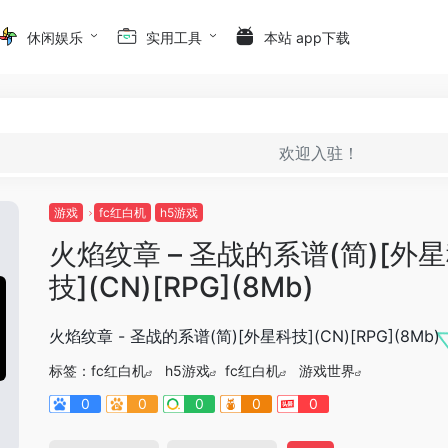
休闲娱乐
实用工具
本站 app下载
欢迎入驻！
游戏
fc红白机
h5游戏
火焰纹章 – 圣战的系谱(简)[外
技](CN)[RPG](8Mb)
火焰纹章 - 圣战的系谱(简)[外星科技](CN)[RPG](8Mb)
标签：
fc红白机
h5游戏
fc红白机
游戏世界
0
0
0
0
0