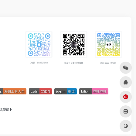
QQ群：682921902
公众号：微信搜海拥
本站 app（安卓）
成@)撤下