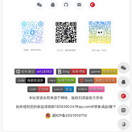
QQ群：682921902
公众号：微信搜海拥
本站 app（安卓）
本站资源全部来源于网络，版权归原版权方所有
如有侵犯您的权益请致邮1836360247#qq.com(#替换成@)撤下
皖ICP备2021010710