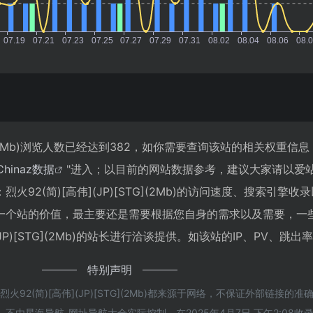
STG](2Mb)浏览人数已经达到382，如你需要查询该站的相关权重信
Chinaz数据
"进入；以目前的网站数据参考，建议大家请以爱
92(简)[高伟](JP)[STG](2Mb)的访问速度、搜索引擎收
一个站的价值，最主要还是需要根据您自身的需求以及需要，一
JP)[STG](2Mb)的站长进行洽谈提供。如该站的IP、PV、跳出
特别声明
92(简)[高伟](JP)[STG](2Mb)都来源于网络，不保证外部链接的准
由星海导航-网址导航大全实际控制，在2025年4月7日 下午2:08收