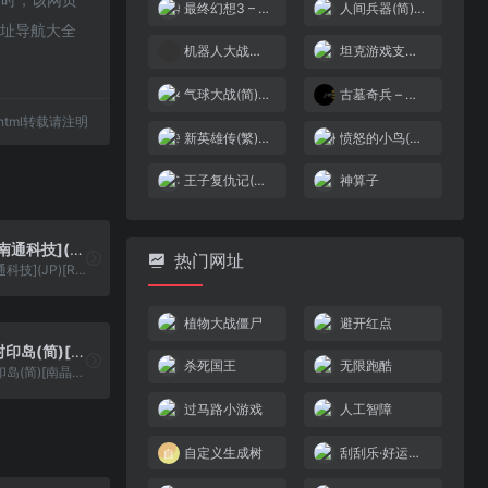
最终幻想3 – 终结篇(简)[恒格电子](CN)[RPG](8Mb)
人间兵器(简)[TPU](JP)[ACT](2.25Mb)
网址导航大全
机器人大战终极版[盗商&Maxzhou88][繁](JP)(256Mb)
坦克游戏支持单/双人
气球大战(简)[快乐的龙](JP)[ACT](0.18Mb)
古墓奇兵 – 预言[施珂昱](简)(JP)(64Mb)
21.html转载请注明
新英雄传(繁)[南晶科技](CN)[RPG](2Mb)
愤怒的小鸟(简)[九班](JP)[PUZ](0.5Mb)
王子复仇记(简)[恒格电子](CN)[TAB](8Mb)
神算子
红问号(简)[南通科技](JP)[RPG](4Mb)
热门网址
红问号(简)[南通科技](JP)[RPG](4Mb)
植物大战僵尸
避开红点
东方传说 – 封印岛(简)[南晶科技](CN)[RPG](4Mb)
杀死国王
无限跑酷
东方传说 - 封印岛(简)[南晶科技](CN)[RPG](4Mb)
过马路小游戏
人工智障
自定义生成树
刮刮乐·好运十倍