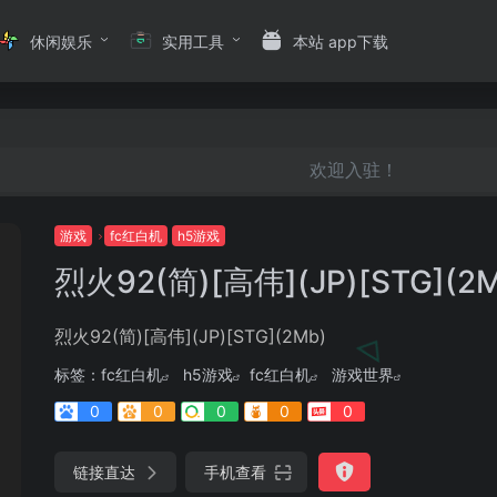
休闲娱乐
实用工具
本站 app下载
欢迎入驻！
游戏
fc红白机
h5游戏
烈火92(简)[高伟](JP)[STG](2
烈火92(简)[高伟](JP)[STG](2Mb)
标签：
fc红白机
h5游戏
fc红白机
游戏世界
0
0
0
0
0
链接直达
手机查看