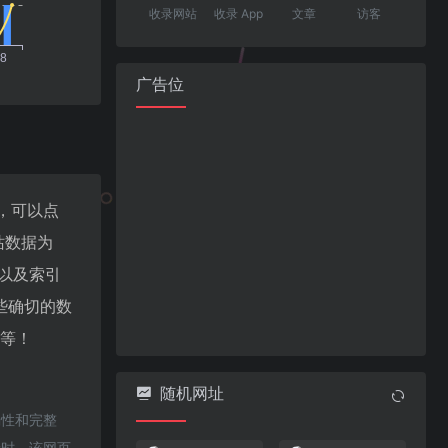
收录网站
收录 App
文章
访客
广告位
息，可以点
站数据为
录以及索引
些确切的数
率等！
随机网址
确性和完整
录时，该网页