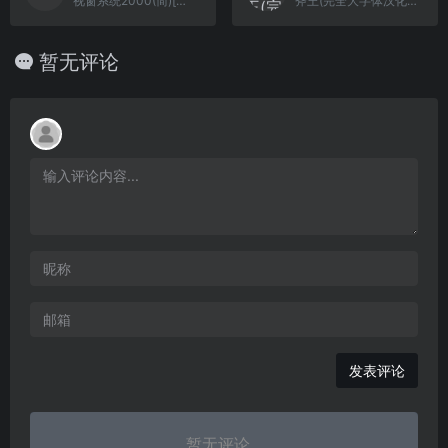
视窗系统2000(简)[小霸王](CN)[ETC](4Mb)
斧王(完全大字体汉化)[逆游五彩鱼](4Mb)
暂无评论
发表评论
暂无评论...