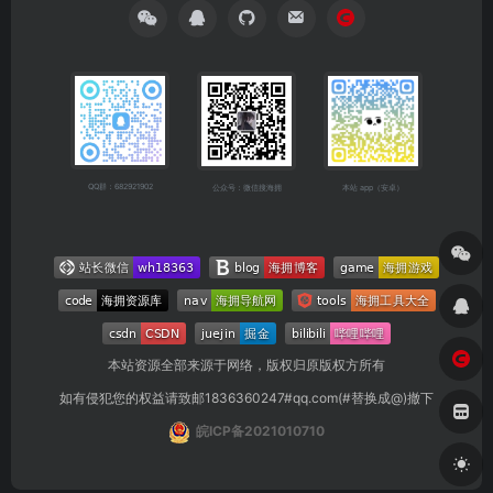
QQ群：682921902
公众号：微信搜海拥
本站 app（安卓）
本站资源全部来源于网络，版权归原版权方所有
如有侵犯您的权益请致邮1836360247#qq.com(#替换成@)撤下
皖ICP备2021010710