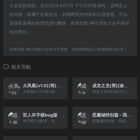
大全实际控制，在2025年4月7日 下午2:07收录时，该网页上
的内容，都属于合规合法，后期网页的内容如出现违规，可以
直接联系网站管理员进行删除，星海导航-网址导航大全不承担
任何责任。
星海导航-网址导航大全致力于优质、实用的网络站点资源收集与分享！
相关导航
火凤凰(v1.0)(简)[高伟](JP)[STG](0.31Mb)
成龙之龙(简)[俞亮](JP)[ACT](2Mb)
火凤凰(v1.0)(简)[高伟](JP)[STG](0.31Mb)
成龙之龙(简)[俞亮](JP)[ACT](2Mb)
双人井字棋bug版
恶魔城特别篇 – 我是德古拉君(新标题)(简)[逆游の五彩鱼][ACT](4Mb)
井字棋2.0版本，升级出BUG了
恶魔城特别篇 - 我是德古拉君(新标题)(简)[逆游の五彩鱼][ACT](4Mb)