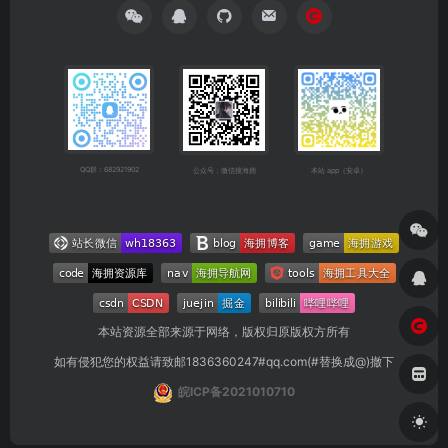
QQ群：682921902
公众号：微信搜海拥
本站 app（安卓）
本站资源全部来源于网络，版权归原版权方所有
如有侵犯您的权益请致邮1836360247#qq.com(#替换成@)撤下
皖ICP备2021010710