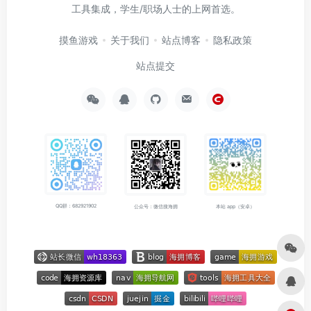
工具集成，学生/职场人士的上网首选。
摸鱼游戏
关于我们
站点博客
隐私政策
站点提交
QQ群：682921902
公众号：微信搜海拥
本站 app（安卓）