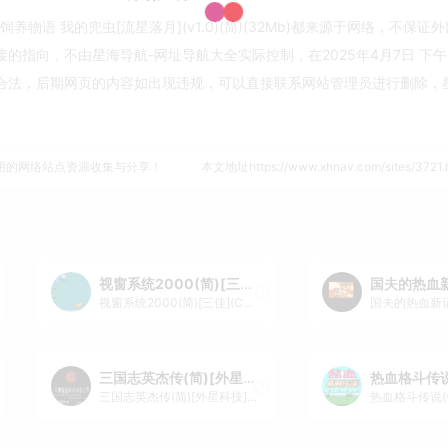
物语 我的兜虫[流星落月](v1.0)(简)(32Mb)都来源于网络，不保证
指向，不由星海导航-网址导航大全实际控制，在2025年4月7日 下午2
合法，后期网页的内容如出现违规，可以直接联系网站管理员进行删除，
用的网络站点资源收集与分享！
本文地址https://www.xhnav.com/sites/37
视窗系统2000(简)[三佳](CN)[ETC](4Mb)
视窗系统2000(简)[三佳](CN)[ETC](4Mb)
三国志英杰传(简)[外星科技](JP)[RPG](4Mb)
三国志英杰传(简)[外星科技](JP)[RPG](4Mb)