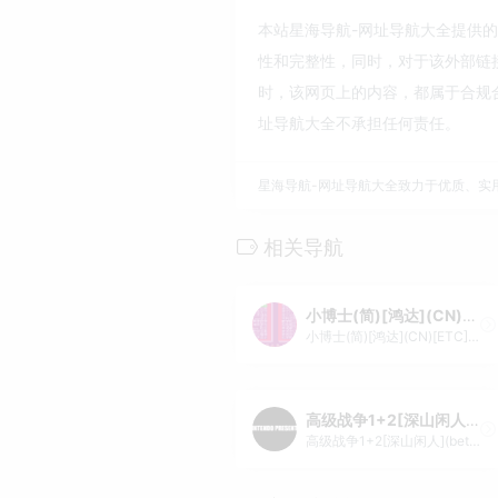
本站星海导航-网址导航大全提供的饲养
性和完整性，同时，对于该外部链接的
时，该网页上的内容，都属于合规
址导航大全不承担任何责任。
星海导航-网址导航大全致力于优质、实
相关导航
小博士(简)[鸿达](CN)[ETC](8Mb)
小博士(简)[鸿达](CN)[ETC](8Mb)
高级战争1+2[深山闲人](beta9预览版)(简)(JP)(128Mb)
高级战争1+2[深山闲人](beta9预览版)(简)(JP)(128Mb)