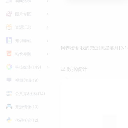
新闻热榜
图片专区
资源汇总
知识驿站
饲养物语 我的兜虫[流星落月](v1.0)
站长导航
科技媒体(149)
数据统计
视频剪辑(19)
公共库&图标(14)
开源镜像(10)
代码托管(12)