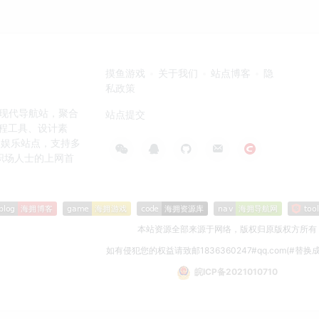
摸鱼游戏
关于我们
站点博客
隐
私政策
高效的现代导航站，聚合
站点提交
编程工具、设计素
闲娱乐站点，支持多
职场人士的上网首
本站资源全部来源于网络，版权归原版权方所有
如有侵犯您的权益请致邮1836360247#qq.com(#替换
皖ICP备2021010710