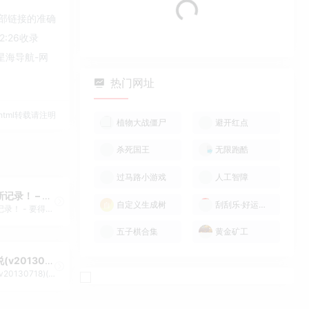
Loading...
外部链接的准确
:26收录
星海导航-网
热门网址
21.html转载请注明
植物大战僵尸
避开红点
杀死国王
无限跑酷
过马路小游戏
人工智障
国夫的热血新记录！ – 要得到所有金牌(简)[空气](JP)[SPG](2Mb)
自定义生成树
刮刮乐·好运十倍
国夫的热血新记录！ - 要得到所有金牌(简)[空气](JP)[SPG](2Mb)
五子棋合集
黄金矿工
热血格斗传说(v20130718)(繁)[热血的鱼缸](JP)[FTG](3.11Mb)
热血格斗传说(v20130718)(繁)[热血的鱼缸](JP)[FTG](3.11Mb)