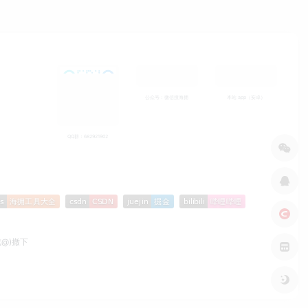
公众号：微信搜海拥
本站 app（安卓）
QQ群：682921902
成@)撤下