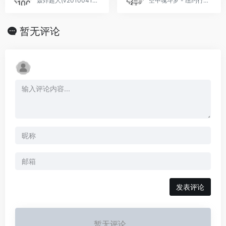
轰炸超人(v20100411)(繁)[Nokoh](JP)[PUZ](0.31Mb)
空中魂斗罗 - 纽约行动(简)[maoweimam](EU)[STG](2Mb)
暂无评论
发表评论
暂无评论...