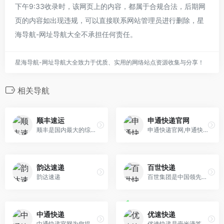
下午9:33收录时，该网页上的内容，都属于合规合法，后期网
页的内容如出现违规，可以直接联系网站管理员进行删除，星
海导航-网址导航大全不承担任何责任。
星海导航-网址导航大全致力于优质、实用的网络站点资源收集与分享！
相关导航
顺丰速运
申通快递官网
顺丰是国内最大的综合物流服务商、全球第四大快递公司，致力于成为独立第三方行业解决方案的数据科技服务公司，以领先的技术赋能客户，为客户提供涵盖多行业 、多场景、智能化、一体化的智慧供应链解决方案。
申通快递官网,申通快递,快递,发快递,快递员,业务员查询,上门取件,在线下单(寄件),申通营业网点查询,快递加盟,单号追踪跟踪查询,投诉电话查询,车辆信息,申通新闻,招聘等服务,全国统一客服热线：95543.
韵达速递
百世快递
韵达速递
百世集团是中国领先的智慧供应链解决方案和物流服务提供商，集供应链管理、快运、国际物流等业务板块于一体，建立了“门到门”的B2B2C的一站式服务
中通快递
优速快递
中通快递官网为您提供中通快递单号(运单)跟踪查询,投诉电话查询,运费报价查询,中通营业网点查询,在线下单(寄件)等服务,全国统一客服热线：95311
优速快递是壹米滴答集团旗下快递品牌，成立于2009年，于2019年并入壹米滴答集团，是一家提供全国性快递服务的规模型快递企业，致力于成为性价比最优的大包裹 快递公司，全国统一客服热线：95058；大包裹，用优速，只为每壹次托付。